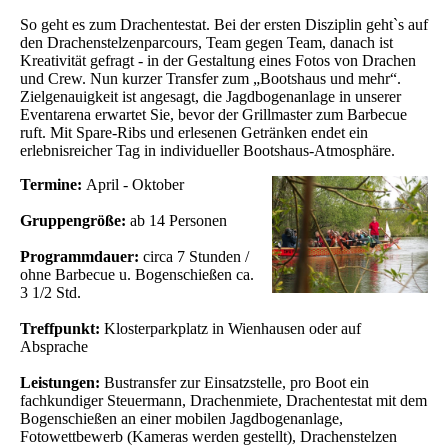
So geht es zum Drachentestat. Bei der ersten Disziplin geht`s auf
den Drachenstelzenparcours, Team gegen Team, danach ist
Kreativität gefragt - in der Gestaltung eines Fotos von Drachen
und Crew. Nun kurzer Transfer zum „Bootshaus und mehr“.
Zielgenauigkeit ist angesagt, die Jagdbogenanlage in unserer
Eventarena erwartet Sie, bevor der Grillmaster zum Barbecue
ruft. Mit Spare-Ribs und erlesenen Getränken endet ein
erlebnisreicher Tag in individueller Bootshaus-Atmosphäre.
Termine:
April - Oktober
Gruppengröße:
ab 14 Personen
Programmdauer:
circa 7 Stunden /
ohne Barbecue u. Bogenschießen ca.
3 1/2 Std.
Treffpunkt:
Klosterparkplatz in Wienhausen oder auf
Absprache
Leistungen:
Bustransfer zur Einsatzstelle, pro Boot ein
fachkundiger Steuermann, Drachenmiete, Drachentestat mit dem
Bogenschießen an einer mobilen Jagdbogenanlage,
Fotowettbewerb (Kameras werden gestellt), Drachenstelzen